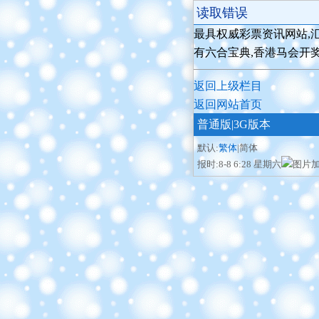
读取错误
最具权威彩票资讯网站,汇
有六合宝典,香港马会开
返回上级栏目
返回网站首页
普通版
|3G版本
默认:
繁体
|简体
报时:8-8 6:28 星期六