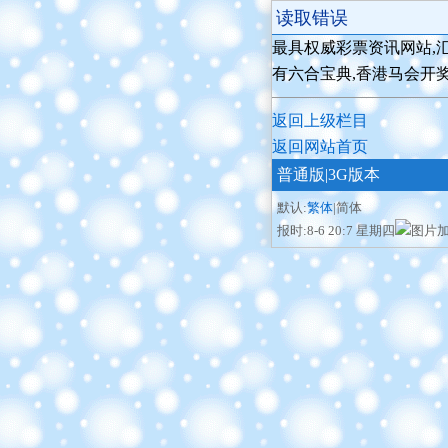
读取错误
最具权威彩票资讯网站,汇
有六合宝典,香港马会开
返回上级栏目
返回网站首页
普通版
|3G版本
默认:
繁体
|简体
报时:8-6 20:7 星期四